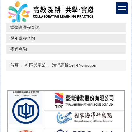
跳
到
主
要
當學期課程查詢
內
容
歷年課程查詢
區
學程查詢
首頁
社區與產業
海洋經貿Self-Promotion