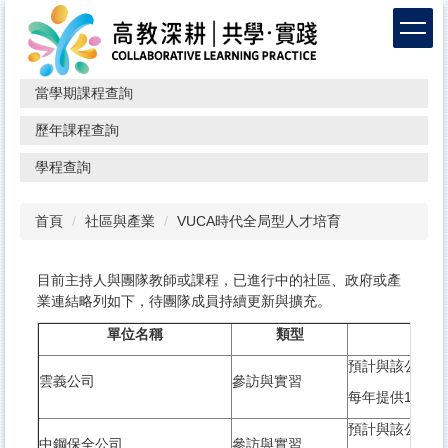
跳
到
主
要
當學期課程查詢
內
容
歷年課程查詢
區
學程查詢
首頁
社區與產業
VUCA時代全局型人才培育
目前主持人與團隊教師或課程，已進行中的社區、政府或產
業連結略列如下，待團隊成員持續更新與擴充。
單位名稱
類型
預計與該公司簽
雲義公司
參訪與實習
每年提供1名實
預計與該公司簽
中鋼保全公司
參訪與實習