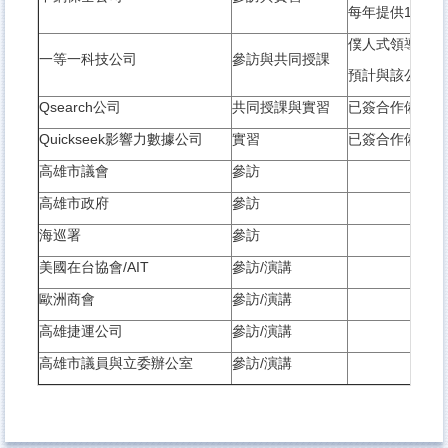
每年提供1名實
僕人式領導學的
一等一科技公司
參訪與共同授課
預計與該公司簽
Qsearch公司
共同授課與實習
已簽合作備忘錄
Quickseek影響力數據公司
實習
已簽合作備忘錄
高雄市議會
參訪
高雄市政府
參訪
海巡署
參訪
美國在台協會/AIT
參訪/演講
歐洲商會
參訪/演講
高雄捷運公司
參訪/演講
高雄市議員與立委辦公室
參訪/演講