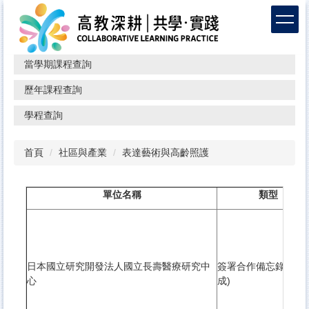
跳
到
主
要
當學期課程查詢
內
容
歷年課程查詢
區
學程查詢
首頁
社區與產業
表達藝術與高齡照護
單位名稱
類型
日本國立研究開發法人國立長壽醫療研究中
簽署合作備忘錄(已完
心
成)