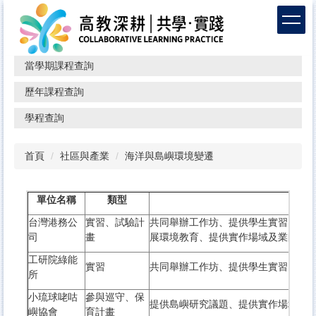
跳
到
主
要
當學期課程查詢
內
容
歷年課程查詢
區
學程查詢
首頁
社區與產業
海洋與島嶼環境變遷
單位名稱
類型
台灣港務公
實習、試驗計
共同舉辦工作坊、提供學生實習、與
司
畫
展環境教育、提供實作場域及業師
工研院綠能
實習
共同舉辦工作坊、提供學生實習
所
小琉球咾咕
參與巡守、保
提供島嶼研究議題、提供實作場域及
嶼協會
育計畫