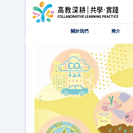
跳
到
主
要
內
關於我們
簡介
容
區